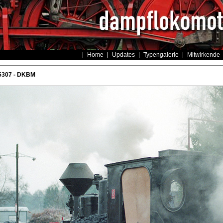
Home
Updates
Typengalerie
Mitwirkende
5307 - DKBM