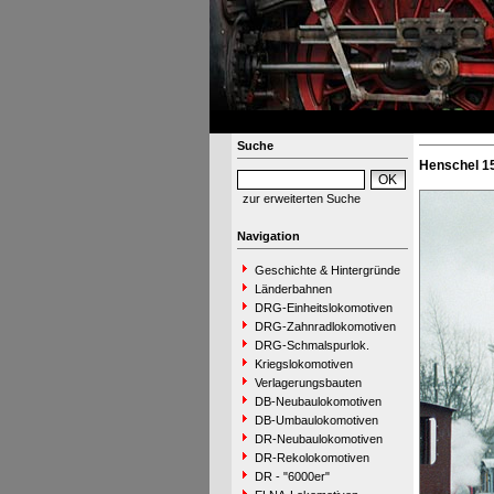
Suche
Henschel 1
zur erweiterten Suche
Navigation
Geschichte & Hintergründe
Länderbahnen
DRG-Einheitslokomotiven
DRG-Zahnradlokomotiven
DRG-Schmalspurlok.
Kriegslokomotiven
Verlagerungsbauten
DB-Neubaulokomotiven
DB-Umbaulokomotiven
DR-Neubaulokomotiven
DR-Rekolokomotiven
DR - "6000er"