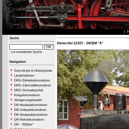
Suche
Henschel 15307 - DKBM "6"
zur erweiterten Suche
Navigation
Geschichte & Hintergründe
Länderbahnen
DRG-Einheitslokomotiven
DRG-Zahnradlokomotiven
DRG-Schmalspurlok.
Kriegslokomotiven
Verlagerungsbauten
DB-Neubaulokomotiven
DB-Umbaulokomotiven
DR-Neubaulokomotiven
DR-Rekolokomotiven
DR - "6000er"