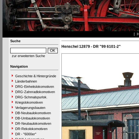
Suche
Henschel 12879 - DR "99 6101-2"
zur erweiterten Suche
Navigation
Geschichte & Hintergründe
Länderbahnen
DRG-Einheitslokomotiven
DRG-Zahnradlokomotiven
DRG-Schmalspurlok.
Kriegslokomotiven
Verlagerungsbauten
DB-Neubaulokomotiven
DB-Umbaulokomotiven
DR-Neubaulokomotiven
DR-Rekolokomotiven
DR - "6000er"