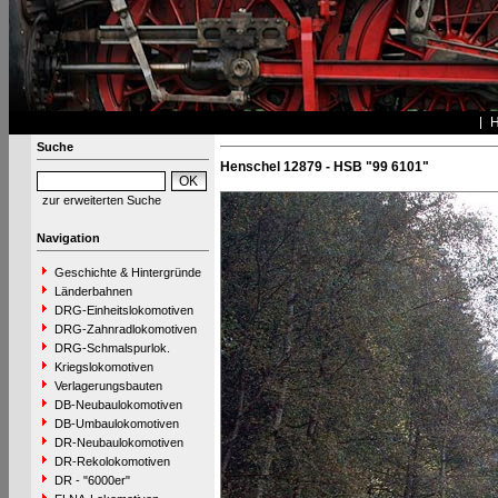
Suche
Henschel 12879 - HSB "99 6101"
zur erweiterten Suche
Navigation
Geschichte & Hintergründe
Länderbahnen
DRG-Einheitslokomotiven
DRG-Zahnradlokomotiven
DRG-Schmalspurlok.
Kriegslokomotiven
Verlagerungsbauten
DB-Neubaulokomotiven
DB-Umbaulokomotiven
DR-Neubaulokomotiven
DR-Rekolokomotiven
DR - "6000er"