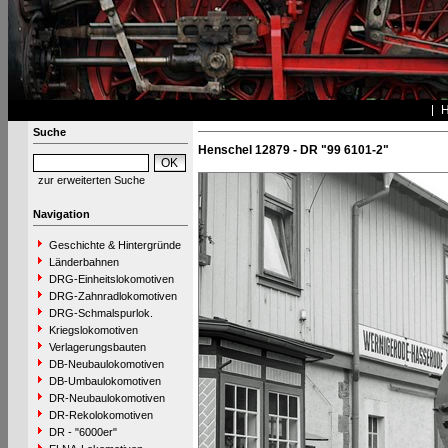
Suche
Henschel 12879 - DR "99 6101-2"
zur erweiterten Suche
Navigation
Geschichte & Hintergründe
Länderbahnen
DRG-Einheitslokomotiven
DRG-Zahnradlokomotiven
DRG-Schmalspurlok.
Kriegslokomotiven
Verlagerungsbauten
DB-Neubaulokomotiven
DB-Umbaulokomotiven
DR-Neubaulokomotiven
DR-Rekolokomotiven
DR - "6000er"