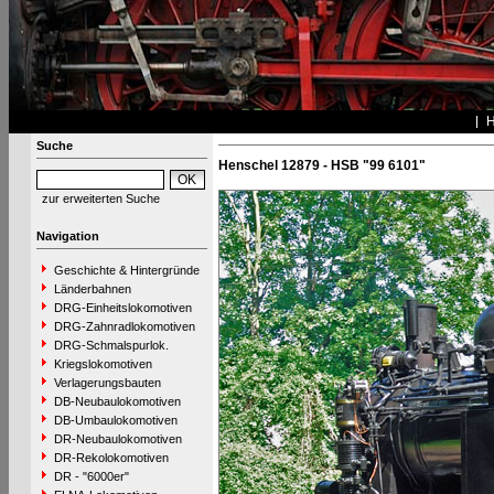
Suche
Henschel 12879 - HSB "99 6101"
zur erweiterten Suche
Navigation
Geschichte & Hintergründe
Länderbahnen
DRG-Einheitslokomotiven
DRG-Zahnradlokomotiven
DRG-Schmalspurlok.
Kriegslokomotiven
Verlagerungsbauten
DB-Neubaulokomotiven
DB-Umbaulokomotiven
DR-Neubaulokomotiven
DR-Rekolokomotiven
DR - "6000er"