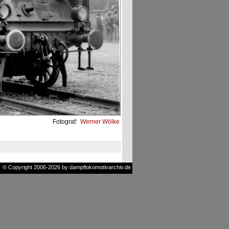
Fotograf:
Werner Wölke
© Copyright 2006-2026 by dampflokomotivarchiv.de