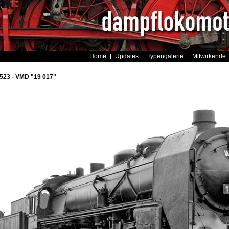
Home
Updates
Typengalerie
Mitwirkende
523 - VMD "19 017"