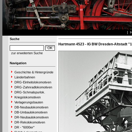
Suche
Hartmann 4523 - IG BW Dresden-Altstadt "1
zur erweiterten Suche
Navigation
Geschichte & Hintergründe
Länderbahnen
DRG-Einheitslokomotiven
DRG-Zahnradlokomotiven
DRG-Schmalspurlok.
Kriegslokomotiven
Verlagerungsbauten
DB-Neubaulokomotiven
DB-Umbaulokomotiven
DR-Neubaulokomotiven
DR-Rekolokomotiven
DR - "6000er"