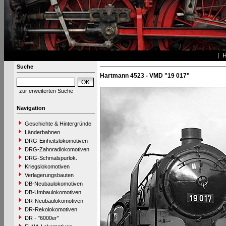
Suche
Hartmann 4523 - VMD "19 017"
zur erweiterten Suche
Navigation
Geschichte & Hintergründe
Länderbahnen
DRG-Einheitslokomotiven
DRG-Zahnradlokomotiven
DRG-Schmalspurlok.
Kriegslokomotiven
Verlagerungsbauten
DB-Neubaulokomotiven
DB-Umbaulokomotiven
DR-Neubaulokomotiven
DR-Rekolokomotiven
DR - "6000er"