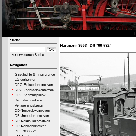
Suche
Hartmann 3593 - DR "99 582"
zur erweiterten Suche
Navigation
Geschichte & Hintergründe
Länderbahnen
DRG-Einheitslokomotiven
DRG-Zahnradlokomotiven
DRG-Schmalspurlok.
Kriegslokomotiven
Verlagerungsbauten
DB-Neubaulokomotiven
DB-Umbaulokomotiven
DR-Neubaulokomotiven
DR-Rekolokomotiven
DR - "6000er"