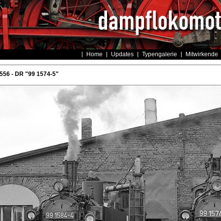
Home
Updates
Typengalerie
Mitwirkende
556 - DR "99 1574-5"