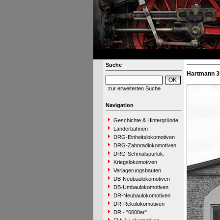
Suche
Hartmann 3
zur erweiterten Suche
Navigation
Geschichte & Hintergründe
Länderbahnen
DRG-Einheitslokomotiven
DRG-Zahnradlokomotiven
DRG-Schmalspurlok.
Kriegslokomotiven
Verlagerungsbauten
DB-Neubaulokomotiven
DB-Umbaulokomotiven
DR-Neubaulokomotiven
DR-Rekolokomotiven
DR - "6000er"