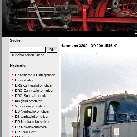
Suche
Hartmann 3208 - DR "99 1555-4"
zur erweiterten Suche
Navigation
Geschichte & Hintergründe
Länderbahnen
DRG-Einheitslokomotiven
DRG-Zahnradlokomotiven
DRG-Schmalspurlok.
Kriegslokomotiven
Verlagerungsbauten
DB-Neubaulokomotiven
DB-Umbaulokomotiven
DR-Neubaulokomotiven
DR-Rekolokomotiven
DR - "6000er"