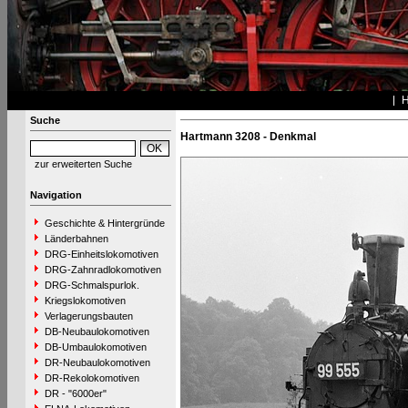
Suche
Hartmann 3208 - Denkmal
zur erweiterten Suche
Navigation
Geschichte & Hintergründe
Länderbahnen
DRG-Einheitslokomotiven
DRG-Zahnradlokomotiven
DRG-Schmalspurlok.
Kriegslokomotiven
Verlagerungsbauten
DB-Neubaulokomotiven
DB-Umbaulokomotiven
DR-Neubaulokomotiven
DR-Rekolokomotiven
DR - "6000er"