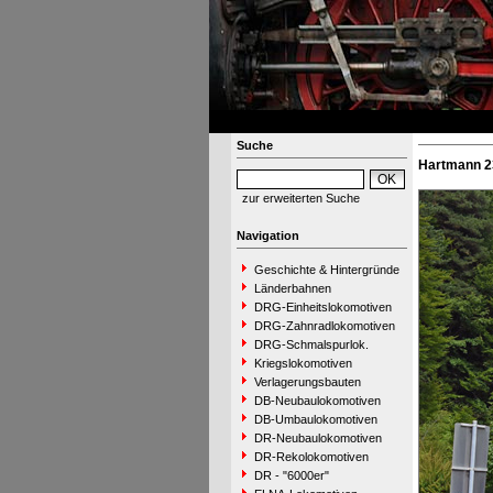
Suche
Hartmann 23
zur erweiterten Suche
Navigation
Geschichte & Hintergründe
Länderbahnen
DRG-Einheitslokomotiven
DRG-Zahnradlokomotiven
DRG-Schmalspurlok.
Kriegslokomotiven
Verlagerungsbauten
DB-Neubaulokomotiven
DB-Umbaulokomotiven
DR-Neubaulokomotiven
DR-Rekolokomotiven
DR - "6000er"