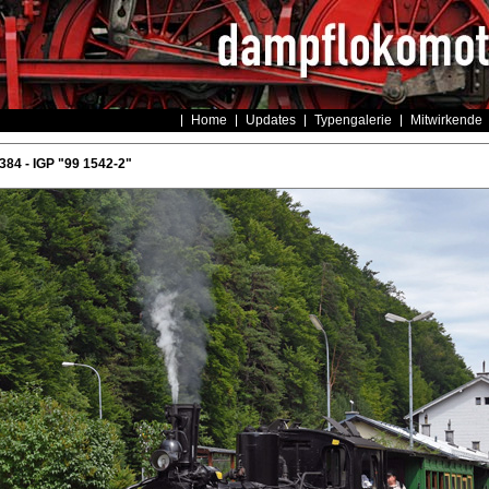
Home
Updates
Typengalerie
Mitwirkende
84 - IGP "99 1542-2"