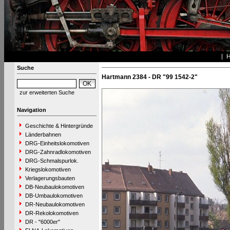
Suche
Hartmann 2384 - DR "99 1542-2"
zur erweiterten Suche
Navigation
Geschichte & Hintergründe
Länderbahnen
DRG-Einheitslokomotiven
DRG-Zahnradlokomotiven
DRG-Schmalspurlok.
Kriegslokomotiven
Verlagerungsbauten
DB-Neubaulokomotiven
DB-Umbaulokomotiven
DR-Neubaulokomotiven
DR-Rekolokomotiven
DR - "6000er"