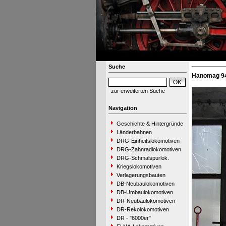
Suche
Hanomag 9
zur erweiterten Suche
Navigation
Geschichte & Hintergründe
Länderbahnen
DRG-Einheitslokomotiven
DRG-Zahnradlokomotiven
DRG-Schmalspurlok.
Kriegslokomotiven
Verlagerungsbauten
DB-Neubaulokomotiven
DB-Umbaulokomotiven
DR-Neubaulokomotiven
DR-Rekolokomotiven
DR - "6000er"