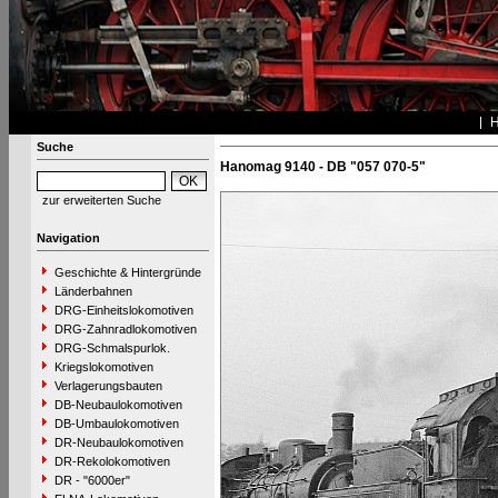
Suche
Hanomag 9140 - DB "057 070-5"
zur erweiterten Suche
Navigation
Geschichte & Hintergründe
Länderbahnen
DRG-Einheitslokomotiven
DRG-Zahnradlokomotiven
DRG-Schmalspurlok.
Kriegslokomotiven
Verlagerungsbauten
DB-Neubaulokomotiven
DB-Umbaulokomotiven
DR-Neubaulokomotiven
DR-Rekolokomotiven
DR - "6000er"