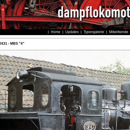
Home
Updates
Typengalerie
Mitwirkende
431 - MBS "4"