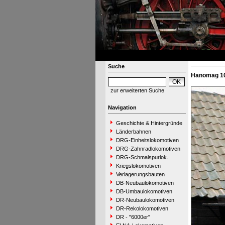
Suche
Hanomag 10
zur erweiterten Suche
Navigation
Geschichte & Hintergründe
Länderbahnen
DRG-Einheitslokomotiven
DRG-Zahnradlokomotiven
DRG-Schmalspurlok.
Kriegslokomotiven
Verlagerungsbauten
DB-Neubaulokomotiven
DB-Umbaulokomotiven
DR-Neubaulokomotiven
DR-Rekolokomotiven
DR - "6000er"