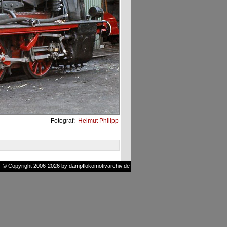
Fotograf:
Helmut Philipp
© Copyright 2006-2026 by dampflokomotivarchiv.de