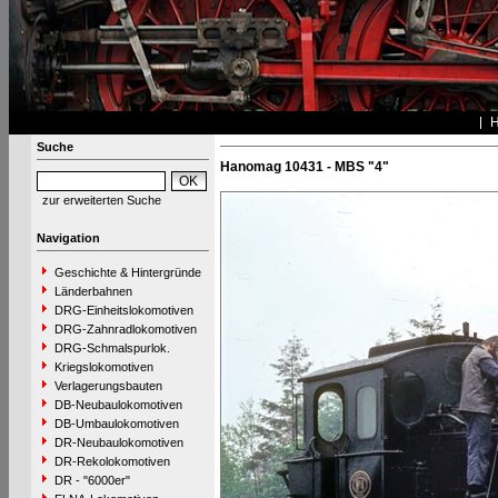
Suche
Hanomag 10431 - MBS "4"
zur erweiterten Suche
Navigation
Geschichte & Hintergründe
Länderbahnen
DRG-Einheitslokomotiven
DRG-Zahnradlokomotiven
DRG-Schmalspurlok.
Kriegslokomotiven
Verlagerungsbauten
DB-Neubaulokomotiven
DB-Umbaulokomotiven
DR-Neubaulokomotiven
DR-Rekolokomotiven
DR - "6000er"