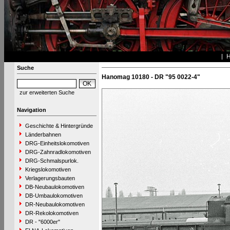
Suche
Hanomag 10180 - DR "95 0022-4"
zur erweiterten Suche
Navigation
Geschichte & Hintergründe
Länderbahnen
DRG-Einheitslokomotiven
DRG-Zahnradlokomotiven
DRG-Schmalspurlok.
Kriegslokomotiven
Verlagerungsbauten
DB-Neubaulokomotiven
DB-Umbaulokomotiven
DR-Neubaulokomotiven
DR-Rekolokomotiven
DR - "6000er"