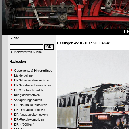
Suche
Esslingen 4510 - DR "50 0048-4"
zur erweiterten Suche
Navigation
Geschichte & Hintergründe
Länderbahnen
DRG-Einheitslokomotiven
DRG-Zahnradlokomotiven
DRG-Schmalspurlok.
Kriegslokomotiven
Verlagerungsbauten
DB-Neubaulokomotiven
DB-Umbaulokomotiven
DR-Neubaulokomotiven
DR-Rekolokomotiven
DR - "6000er"