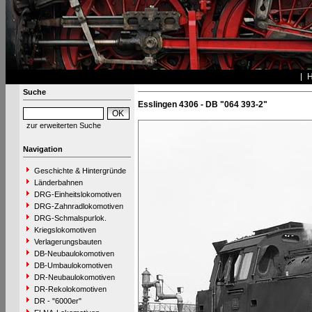
Suche
Esslingen 4306 - DB "064 393-2"
zur erweiterten Suche
Navigation
Geschichte & Hintergründe
Länderbahnen
DRG-Einheitslokomotiven
DRG-Zahnradlokomotiven
DRG-Schmalspurlok.
Kriegslokomotiven
Verlagerungsbauten
DB-Neubaulokomotiven
DB-Umbaulokomotiven
DR-Neubaulokomotiven
DR-Rekolokomotiven
DR - "6000er"