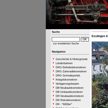
Suche
Esslingen 4
zur erweiterten Suche
Navigation
Geschichte & Hintergründe
Länderbahnen
DRG-Einheitslokomotiven
DRG-Zahnradlokomotiven
DRG-Schmalspurlok.
Kriegslokomotiven
Verlagerungsbauten
DB-Neubaulokomotiven
DB-Umbaulokomotiven
DR-Neubaulokomotiven
DR-Rekolokomotiven
DR - "6000er"