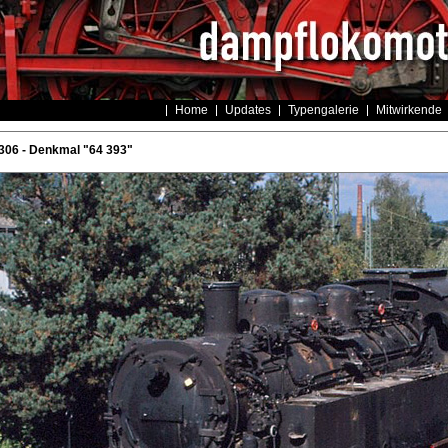
Home
Updates
Typengalerie
Mitwirkende
306 - Denkmal "64 393"