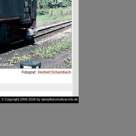
Fotograf:
Herbert Schambach
© Copyright 2006-2026 by dampflokomotivarchiv.de