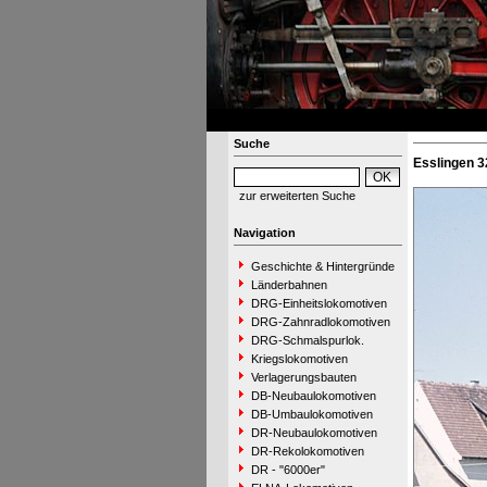
Suche
Esslingen 3
zur erweiterten Suche
Navigation
Geschichte & Hintergründe
Länderbahnen
DRG-Einheitslokomotiven
DRG-Zahnradlokomotiven
DRG-Schmalspurlok.
Kriegslokomotiven
Verlagerungsbauten
DB-Neubaulokomotiven
DB-Umbaulokomotiven
DR-Neubaulokomotiven
DR-Rekolokomotiven
DR - "6000er"