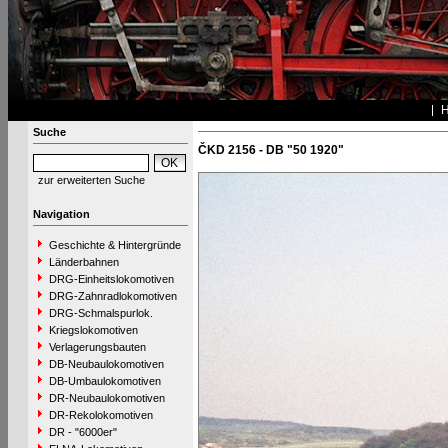
Suche
ČKD 2156 - DB "50 1920"
zur erweiterten Suche
Navigation
Geschichte & Hintergründe
Länderbahnen
DRG-Einheitslokomotiven
DRG-Zahnradlokomotiven
DRG-Schmalspurlok.
Kriegslokomotiven
Verlagerungsbauten
DB-Neubaulokomotiven
DB-Umbaulokomotiven
DR-Neubaulokomotiven
DR-Rekolokomotiven
DR - "6000er"