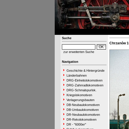
Suche
Chrzanów 16
zur erweiterten Suche
Navigation
Geschichte & Hintergründe
Länderbahnen
DRG-Einheitslokomotiven
DRG-Zahnradlokomotiven
DRG-Schmalspurlok.
Kriegslokomotiven
Verlagerungsbauten
DB-Neubaulokomotiven
DB-Umbaulokomotiven
DR-Neubaulokomotiven
DR-Rekolokomotiven
DR - "6000er"