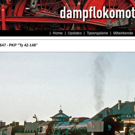
Home
Updates
Typengalerie
Mitwirkende
47 - PKP "Ty 42-148"