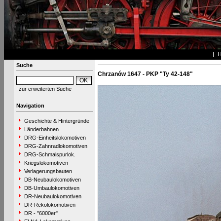
Suche
Chrzanów 1647 - PKP "Ty 42-148"
zur erweiterten Suche
Navigation
Geschichte & Hintergründe
Länderbahnen
DRG-Einheitslokomotiven
DRG-Zahnradlokomotiven
DRG-Schmalspurlok.
Kriegslokomotiven
Verlagerungsbauten
DB-Neubaulokomotiven
DB-Umbaulokomotiven
DR-Neubaulokomotiven
DR-Rekolokomotiven
DR - "6000er"