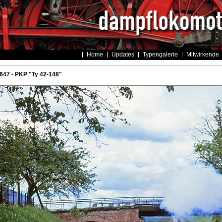
Home
Updates
Typengalerie
Mitwirkende
47 - PKP "Ty 42-148"