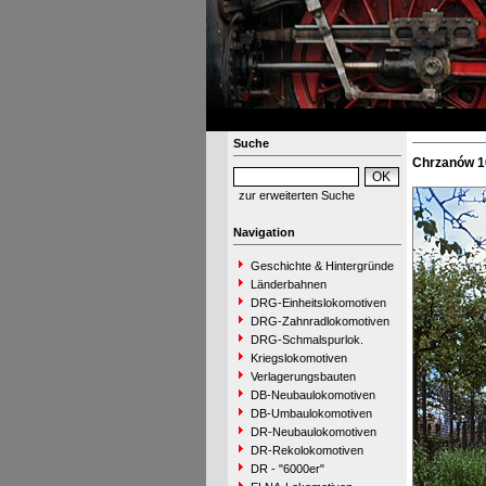
Suche
Chrzanów 16
zur erweiterten Suche
Navigation
Geschichte & Hintergründe
Länderbahnen
DRG-Einheitslokomotiven
DRG-Zahnradlokomotiven
DRG-Schmalspurlok.
Kriegslokomotiven
Verlagerungsbauten
DB-Neubaulokomotiven
DB-Umbaulokomotiven
DR-Neubaulokomotiven
DR-Rekolokomotiven
DR - "6000er"