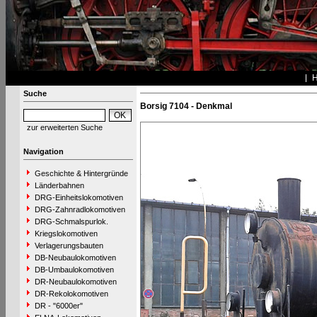
Suche
Borsig 7104 - Denkmal
zur erweiterten Suche
Navigation
Geschichte & Hintergründe
Länderbahnen
DRG-Einheitslokomotiven
DRG-Zahnradlokomotiven
DRG-Schmalspurlok.
Kriegslokomotiven
Verlagerungsbauten
DB-Neubaulokomotiven
DB-Umbaulokomotiven
DR-Neubaulokomotiven
DR-Rekolokomotiven
DR - "6000er"