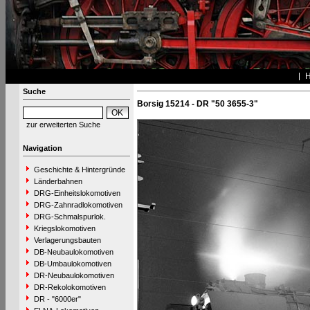
Suche
Borsig 15214 - DR "50 3655-3"
zur erweiterten Suche
Navigation
Geschichte & Hintergründe
Länderbahnen
DRG-Einheitslokomotiven
DRG-Zahnradlokomotiven
DRG-Schmalspurlok.
Kriegslokomotiven
Verlagerungsbauten
DB-Neubaulokomotiven
DB-Umbaulokomotiven
DR-Neubaulokomotiven
DR-Rekolokomotiven
DR - "6000er"