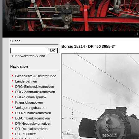
Suche
Borsig 15214 - DR "50 3655-3"
zur erweiterten Suche
Navigation
Geschichte & Hintergründe
Länderbahnen
DRG-Einheitslokomotiven
DRG-Zahnradlokomotiven
DRG-Schmalspurlok.
Kriegslokomotiven
Verlagerungsbauten
DB-Neubaulokomotiven
DB-Umbaulokomotiven
DR-Neubaulokomotiven
DR-Rekolokomotiven
DR - "6000er"