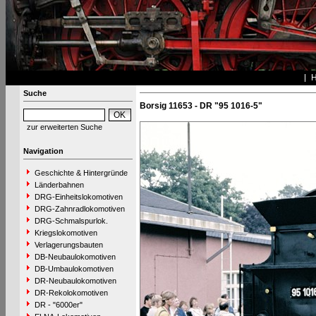
Suche
Borsig 11653 - DR "95 1016-5"
zur erweiterten Suche
Navigation
Geschichte & Hintergründe
Länderbahnen
DRG-Einheitslokomotiven
DRG-Zahnradlokomotiven
DRG-Schmalspurlok.
Kriegslokomotiven
Verlagerungsbauten
DB-Neubaulokomotiven
DB-Umbaulokomotiven
DR-Neubaulokomotiven
DR-Rekolokomotiven
DR - "6000er"