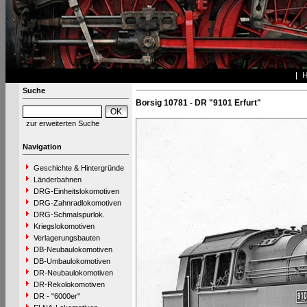
Suche
Borsig 10781 - DR "9101 Erfurt"
zur erweiterten Suche
Navigation
Geschichte & Hintergründe
Länderbahnen
DRG-Einheitslokomotiven
DRG-Zahnradlokomotiven
DRG-Schmalspurlok.
Kriegslokomotiven
Verlagerungsbauten
DB-Neubaulokomotiven
DB-Umbaulokomotiven
DR-Neubaulokomotiven
DR-Rekolokomotiven
DR - "6000er"