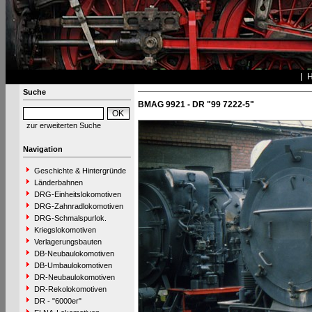
Suche
BMAG 9921 - DR "99 7222-5"
zur erweiterten Suche
Navigation
Geschichte & Hintergründe
Länderbahnen
DRG-Einheitslokomotiven
DRG-Zahnradlokomotiven
DRG-Schmalspurlok.
Kriegslokomotiven
Verlagerungsbauten
DB-Neubaulokomotiven
DB-Umbaulokomotiven
DR-Neubaulokomotiven
DR-Rekolokomotiven
DR - "6000er"