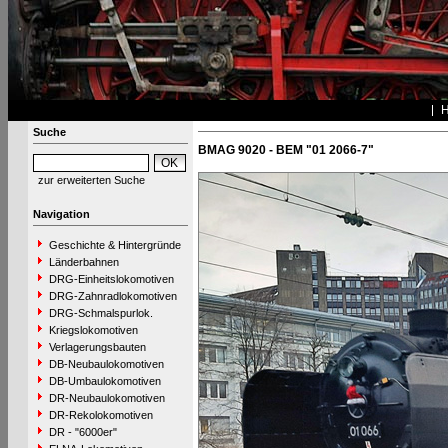
Suche
BMAG 9020 - BEM "01 2066-7"
zur erweiterten Suche
Navigation
Geschichte & Hintergründe
Länderbahnen
DRG-Einheitslokomotiven
DRG-Zahnradlokomotiven
DRG-Schmalspurlok.
Kriegslokomotiven
Verlagerungsbauten
DB-Neubaulokomotiven
DB-Umbaulokomotiven
DR-Neubaulokomotiven
DR-Rekolokomotiven
DR - "6000er"