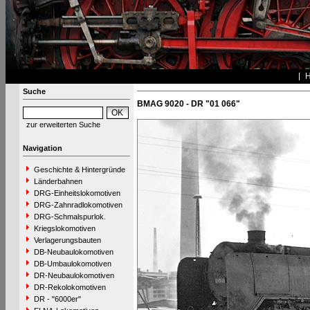
Suche
BMAG 9020 - DR "01 066"
zur erweiterten Suche
Navigation
Geschichte & Hintergründe
Länderbahnen
DRG-Einheitslokomotiven
DRG-Zahnradlokomotiven
DRG-Schmalspurlok.
Kriegslokomotiven
Verlagerungsbauten
DB-Neubaulokomotiven
DB-Umbaulokomotiven
DR-Neubaulokomotiven
DR-Rekolokomotiven
DR - "6000er"