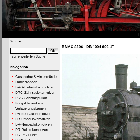
Suche
BMAG 8396 - DB "094 692-1"
zur erweiterten Suche
Navigation
Geschichte & Hintergründe
Länderbahnen
DRG-Einheitslokomotiven
DRG-Zahnradlokomotiven
DRG-Schmalspurlok.
Kriegslokomotiven
Verlagerungsbauten
DB-Neubaulokomotiven
DB-Umbaulokomotiven
DR-Neubaulokomotiven
DR-Rekolokomotiven
DR - "6000er"