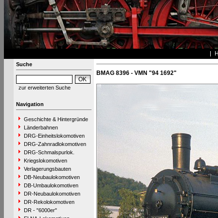
Suche
BMAG 8396 - VMN "94 1692"
zur erweiterten Suche
Navigation
Geschichte & Hintergründe
Länderbahnen
DRG-Einheitslokomotiven
DRG-Zahnradlokomotiven
DRG-Schmalspurlok.
Kriegslokomotiven
Verlagerungsbauten
DB-Neubaulokomotiven
DB-Umbaulokomotiven
DR-Neubaulokomotiven
DR-Rekolokomotiven
DR - "6000er"