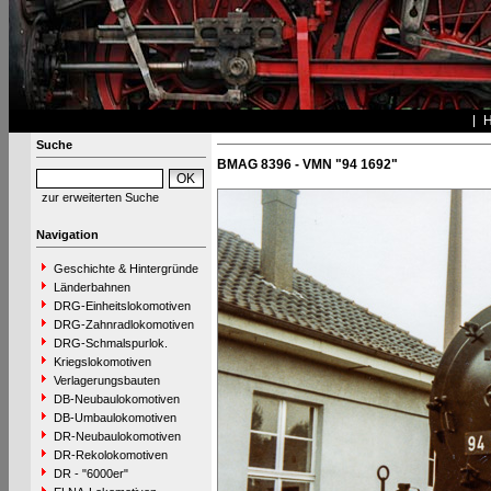
Suche
BMAG 8396 - VMN "94 1692"
zur erweiterten Suche
Navigation
Geschichte & Hintergründe
Länderbahnen
DRG-Einheitslokomotiven
DRG-Zahnradlokomotiven
DRG-Schmalspurlok.
Kriegslokomotiven
Verlagerungsbauten
DB-Neubaulokomotiven
DB-Umbaulokomotiven
DR-Neubaulokomotiven
DR-Rekolokomotiven
DR - "6000er"