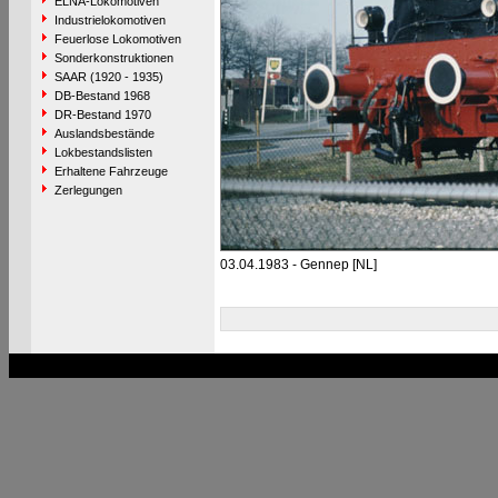
ELNA-Lokomotiven
Industrielokomotiven
Feuerlose Lokomotiven
Sonderkonstruktionen
SAAR (1920 - 1935)
DB-Bestand 1968
DR-Bestand 1970
Auslandsbestände
Lokbestandslisten
Erhaltene Fahrzeuge
Zerlegungen
03.04.1983 - Gennep [NL]