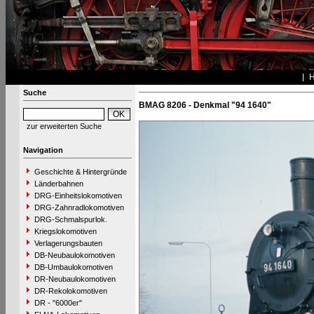
Suche
BMAG 8206 - Denkmal "94 1640"
zur erweiterten Suche
Navigation
Geschichte & Hintergründe
Länderbahnen
DRG-Einheitslokomotiven
DRG-Zahnradlokomotiven
DRG-Schmalspurlok.
Kriegslokomotiven
Verlagerungsbauten
DB-Neubaulokomotiven
DB-Umbaulokomotiven
DR-Neubaulokomotiven
DR-Rekolokomotiven
DR - "6000er"