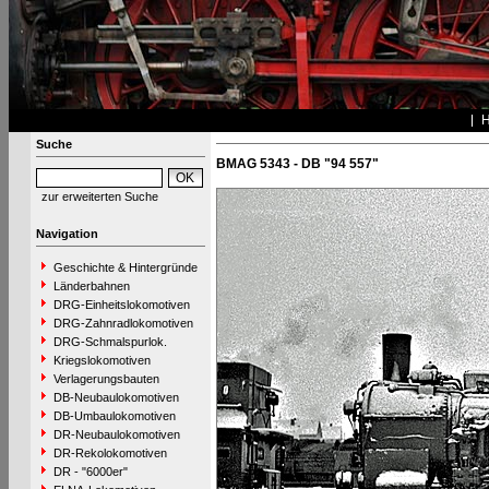
Suche
BMAG 5343 - DB "94 557"
zur erweiterten Suche
Navigation
Geschichte & Hintergründe
Länderbahnen
DRG-Einheitslokomotiven
DRG-Zahnradlokomotiven
DRG-Schmalspurlok.
Kriegslokomotiven
Verlagerungsbauten
DB-Neubaulokomotiven
DB-Umbaulokomotiven
DR-Neubaulokomotiven
DR-Rekolokomotiven
DR - "6000er"