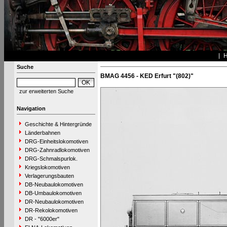
Suche
BMAG 4456 - KED Erfurt "(802)"
zur erweiterten Suche
Navigation
Geschichte & Hintergründe
Länderbahnen
DRG-Einheitslokomotiven
DRG-Zahnradlokomotiven
DRG-Schmalspurlok.
Kriegslokomotiven
Verlagerungsbauten
DB-Neubaulokomotiven
DB-Umbaulokomotiven
DR-Neubaulokomotiven
DR-Rekolokomotiven
DR - "6000er"