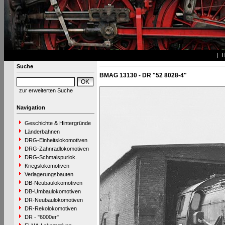
Suche
BMAG 13130 - DR "52 8028-4"
zur erweiterten Suche
Navigation
Geschichte & Hintergründe
Länderbahnen
DRG-Einheitslokomotiven
DRG-Zahnradlokomotiven
DRG-Schmalspurlok.
Kriegslokomotiven
Verlagerungsbauten
DB-Neubaulokomotiven
DB-Umbaulokomotiven
DR-Neubaulokomotiven
DR-Rekolokomotiven
DR - "6000er"