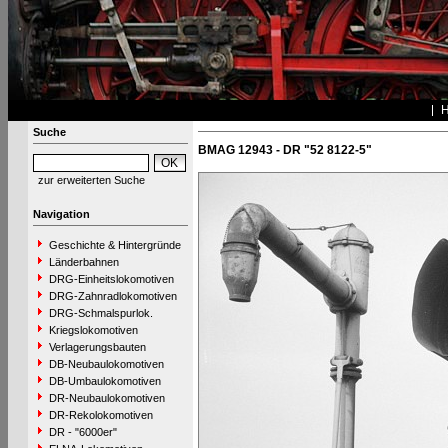
Suche
BMAG 12943 - DR "52 8122-5"
zur erweiterten Suche
Navigation
Geschichte & Hintergründe
Länderbahnen
DRG-Einheitslokomotiven
DRG-Zahnradlokomotiven
DRG-Schmalspurlok.
Kriegslokomotiven
Verlagerungsbauten
DB-Neubaulokomotiven
DB-Umbaulokomotiven
DR-Neubaulokomotiven
DR-Rekolokomotiven
DR - "6000er"