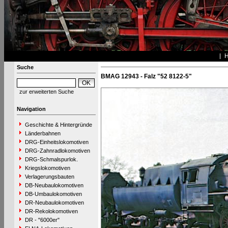
Suche
BMAG 12943 - Falz "52 8122-5"
zur erweiterten Suche
Navigation
Geschichte & Hintergründe
Länderbahnen
DRG-Einheitslokomotiven
DRG-Zahnradlokomotiven
DRG-Schmalspurlok.
Kriegslokomotiven
Verlagerungsbauten
DB-Neubaulokomotiven
DB-Umbaulokomotiven
DR-Neubaulokomotiven
DR-Rekolokomotiven
DR - "6000er"