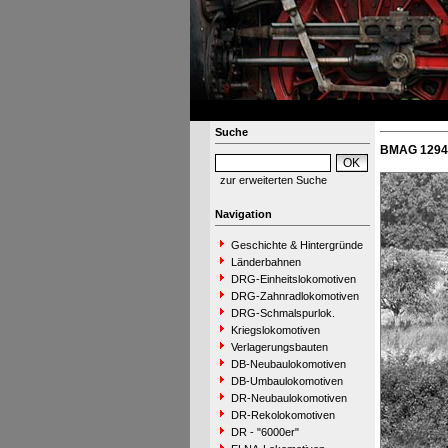
Suche
BMAG 12943
zur erweiterten Suche
Navigation
Geschichte & Hintergründe
Länderbahnen
DRG-Einheitslokomotiven
DRG-Zahnradlokomotiven
DRG-Schmalspurlok.
Kriegslokomotiven
Verlagerungsbauten
DB-Neubaulokomotiven
DB-Umbaulokomotiven
DR-Neubaulokomotiven
DR-Rekolokomotiven
DR - "6000er"