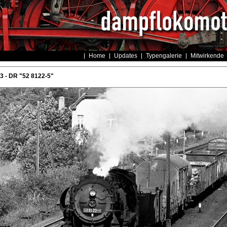
Home
Updates
Typengalerie
Mitwirkende
 - DR "52 8122-5"