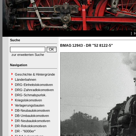
Suche
BMAG 12943 - DR "52 8122-5"
zur erweiterten Suche
Navigation
Geschichte & Hintergründe
Länderbahnen
DRG-Einheitslokomotiven
DRG-Zahnradlokomotiven
DRG-Schmalspurlok.
Kriegslokomotiven
Verlagerungsbauten
DB-Neubaulokomotiven
DB-Umbaulokomotiven
DR-Neubaulokomotiven
DR-Rekolokomotiven
DR - "6000er"