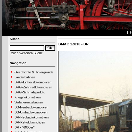
Suche
BMAG 12810 - DR
zur erweiterten Suche
Navigation
Geschichte & Hintergründe
Länderbahnen
DRG-Einheitslokomotiven
DRG-Zahnradlokomotiven
DRG-Schmalspurlok.
Kriegslokomotiven
Verlagerungsbauten
DB-Neubaulokomotiven
DB-Umbaulokomotiven
DR-Neubaulokomotiven
DR-Rekolokomotiven
DR - "6000er"