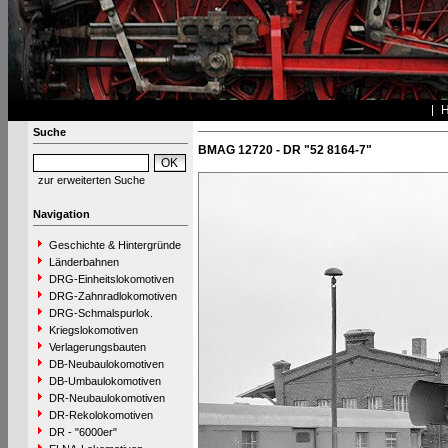
Suche
BMAG 12720 - DR "52 8164-7"
zur erweiterten Suche
Navigation
Geschichte & Hintergründe
Länderbahnen
DRG-Einheitslokomotiven
DRG-Zahnradlokomotiven
DRG-Schmalspurlok.
Kriegslokomotiven
Verlagerungsbauten
DB-Neubaulokomotiven
DB-Umbaulokomotiven
DR-Neubaulokomotiven
DR-Rekolokomotiven
DR - "6000er"