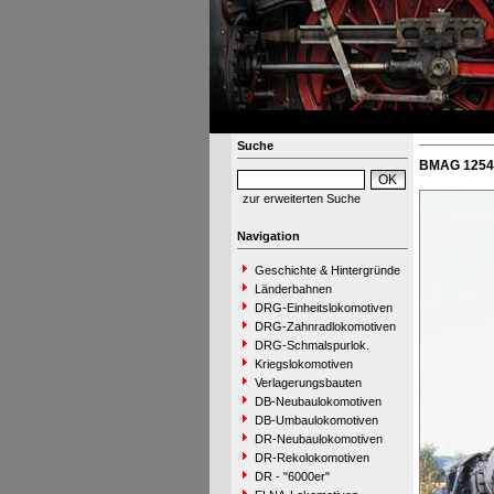
Suche
BMAG 12547
zur erweiterten Suche
Navigation
Geschichte & Hintergründe
Länderbahnen
DRG-Einheitslokomotiven
DRG-Zahnradlokomotiven
DRG-Schmalspurlok.
Kriegslokomotiven
Verlagerungsbauten
DB-Neubaulokomotiven
DB-Umbaulokomotiven
DR-Neubaulokomotiven
DR-Rekolokomotiven
DR - "6000er"