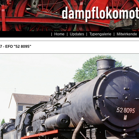
Home
Updates
Typengalerie
Mitwirkende
 - EFO "52 8095"